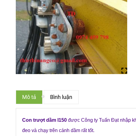
Mô tả
Bình luận
Con trượt dầm I150
được Công ty Tuấn Đạt nhập kh
đeo và chạy trên cánh dầm rất tốt.