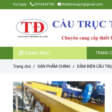
Gọi ngay
0974459798
thietbinangco@gmail.com
DANH MỤC
TRANG 
Trang chủ
/
SẢN PHẨM CHÍNH
/
DẦM BIÊN CẦU TRU