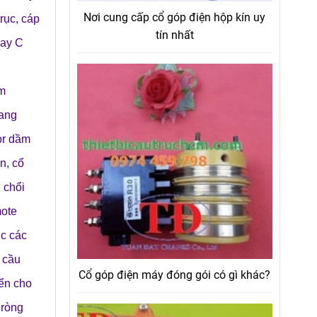
Nơi cung cấp cổ góp điện hộp kín uy
trục
,
cáp
tín nhất
 ray C
u
m
ang
or dầm
ện
,
cổ
,
chổi
ote
ục các
a cầu
Cổ góp điện máy đóng gói có gì khác?
ển cho
 ròng