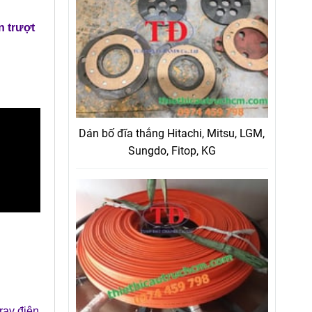
 trượt
Dán bố đĩa thắng Hitachi, Mitsu, LGM,
Sungdo, Fitop, KG
ray điện