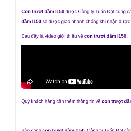
Con trượt dầm I150
được Công ty Tuấn Đạt cung cấ
dầm I150
sẽ được giao nhanh chóng khi nhận được
Sau đây là video giới thiệu về
con trượt dầm I150
.
Quý khách hàng cần thêm thông tin về
con trượt dâ
Bên cạnh
con trượt dầm I150
,
Công ty Tuấn Đạt
còn