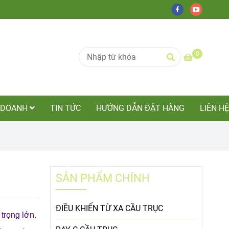
0
NH DOANH
TIN TỨC
HƯỚNG DẪN ĐẶT HÀNG
LIÊN HỆ
SẢN PHẨM CHÍNH
ĐIỀU KHIỂN TỪ XA CẦU TRỤC
trọng lớn.