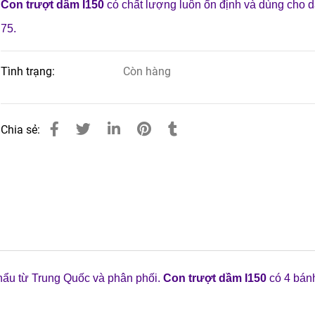
Con trượt dầm I150
có chất lượng luôn ổn định và dùng cho d
75.
Tình trạng:
Còn hàng
Chia sẻ:
ẩu từ Trung Quốc và phân phối.
Con trượt dầm I150
có 4 bá