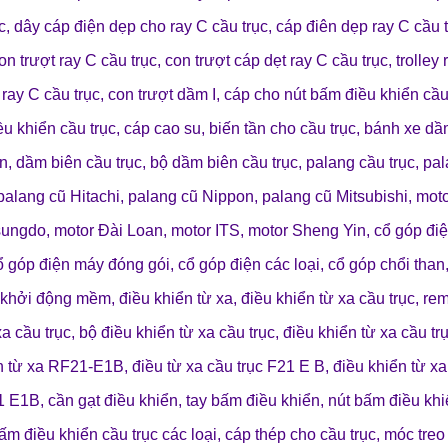
c
,
dây cáp điện dẹp cho ray C cầu trục
,
cáp điên dẹp ray C cầu 
on trượt ray C cầu trục
,
con trượt cáp dẹt ray C cầu trục
,
trolley
ray C cầu trục
,
con trượt dầm I
,
cáp cho nút bấm điều khiển cầ
ều khiển cầu trục
,
cáp cao su
,
biến tần cho cầu trục
,
bánh xe dầ
ên
,
dầm biên cầu trục
,
bộ dầm biên cầu trục
,
palang cầu trục
,
pal
palang cũ Hitachi
,
palang cũ Nippon
,
palang cũ Mitsubishi
,
mot
sungdo
,
motor Đài Loan
,
motor ITS
,
motor Sheng Yin
,
cổ góp đi
ổ góp điện máy đóng gói
,
cổ góp điện các loại
,
cổ góp chổi than
khởi động mềm
,
điều khiển từ xa
,
điều khiển từ xa cầu trục
,
rem
xa cầu trục
,
bộ điều khiển từ xa cầu trục
,
điều khiển từ xa cầu tr
n từ xa RF21-E1B
,
điều từ xa cầu trục F21 E B
,
điều khiển từ x
21 E1B
,
cần gạt điều khiển
,
tay bấm điều khiển
,
nút bấm điều khi
ấm điều khiển cầu trục các loại
,
cáp thép cho cầu trục
,
móc treo