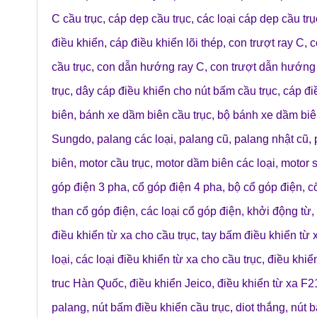
C cầu trục
,
cáp dẹp cầu trục
,
các loại cáp dẹp cầu trụ
điều khiển
,
cáp điều khiển lõi thép
,
con trượt ray C
,
c
cầu trục
,
con dẫn hướng ray C
,
con trượt dẫn hướng 
trục
,
dây cáp điều khiển cho nút bấm cầu trục
,
cáp đi
biên
,
bánh xe dầm biên cầu trục
,
bộ bánh xe dầm bi
Sungdo
,
palang các loại
,
palang cũ
,
palang nhật cũ
,
biên
,
motor cầu trục
,
motor dầm biên các loại
,
motor 
góp điện 3 pha
,
cổ góp điện 4 pha
,
bộ cổ góp điện
,
c
than cổ góp điện
,
các loại cổ góp điện
,
khởi động từ
,
điều khiển từ xa cho cầu trục
,
tay bấm điều khiển từ 
loại
,
các loại điều khiển từ xa cho cầu trục
,
điều khiể
truc Hàn Quốc
,
điều khiển Jeico
,
điều khiển từ xa F
palang
,
nút bấm điều khiển cầu trục
,
diot thắng
,
nút b