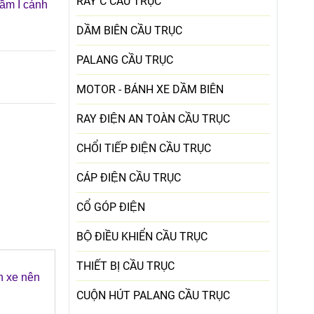
RAY C CẦU TRỤC
ầm I cánh
DẦM BIÊN CẦU TRỤC
PALANG CẦU TRỤC
MOTOR - BÁNH XE DẦM BIÊN
RAY ĐIỆN AN TOÀN CẦU TRỤC
CHỔI TIẾP ĐIỆN CẦU TRỤC
CÁP ĐIỆN CẦU TRỤC
CỔ GÓP ĐIỆN
BỘ ĐIỀU KHIỂN CẦU TRỤC
THIẾT BỊ CẦU TRỤC
nh xe nên
CUỘN HÚT PALANG CẦU TRỤC