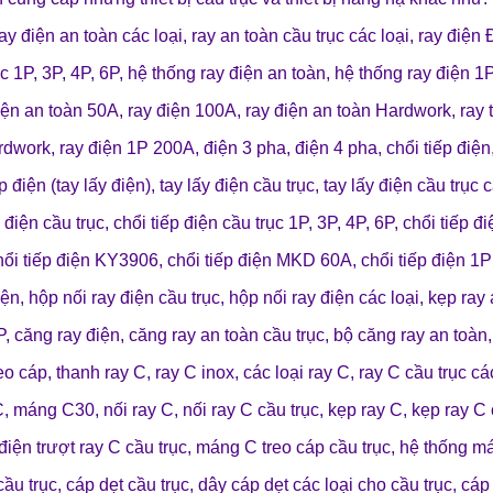
ay điện an toàn các loại
,
ray an toàn cầu trục các loại
,
ray điện 
c 1P, 3P, 4P, 6P
,
hệ thống ray điện an toàn
,
hệ thống ray điện 1P
iện an toàn 50A
, r
ay điện 100A
,
ray điện an toàn Hardwork
,
ray 
ardwork
,
ray điện 1P 200A
,
điện 3 pha
,
điện 4 pha
,
chổi tiếp điện
p điện (tay lấy điện)
,
tay lấy điện cầu trục
,
tay lấy điện cầu trục 
p điện cầu trục
,
chổi tiếp điện cầu trục 1P, 3P, 4P, 6P
,
chổi tiếp đ
hổi tiếp điện KY3906
,
chổi tiếp điện MKD 60A
,
chổi tiếp điện 1P
iện
,
hộp nối ray điện cầu trục
,
hộp nối ray điện các loại
,
kẹp ray
P
,
căng ray điện
,
căng ray an toàn cầu trục
,
bộ căng ray an toàn
reo cáp
,
thanh ray C
,
ray C inox
,
các loại ray C
,
ray C cầu trục cá
C
,
máng C30
,
nối ray C
,
nối ray C cầu trục
,
kẹp ray C
,
kẹp ray C
điện trượt ray C cầu trục
,
máng C treo cáp cầu trục
,
hệ thống m
cầu trục
,
cáp dẹt cầu trục
,
dây cáp dẹt các loại cho cầu trục
,
cáp 