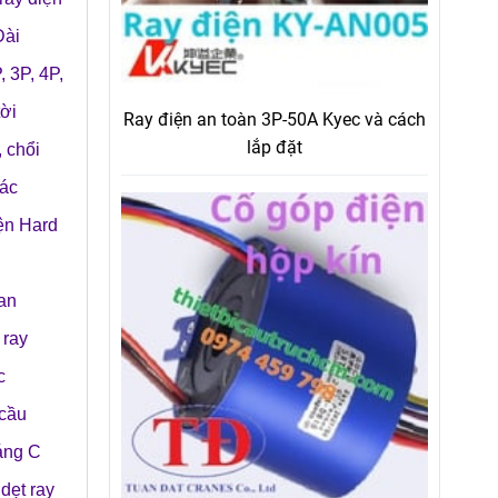
Đài
, 3P, 4P,
tời
Ray điện an toàn 3P-50A Kyec và cách
lắp đặt
,
chổi
các
iện Hard
 an
,
ray
c
 cầu
áng C
dẹt ray