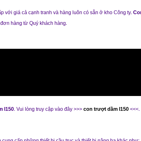
p với giá cả cạnh tranh và hàng luôn có sẵn ở kho Công ty.
Con
 đơn hàng từ Quý khách hàng.
̀m I150
. Vui lòng truy cập vào đây >>>
con trượt dầm I150
<<<.
 cung cấp những
thiết bị cầu trục
và
thiết bị nâng hạ
khác như: