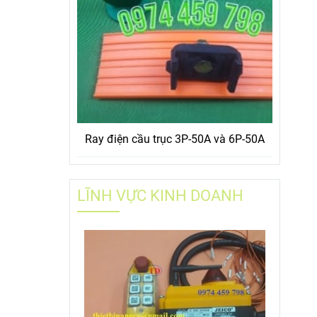
Ray điện cầu trục 3P-50A và 6P-50A
LĨNH VỰC KINH DOANH