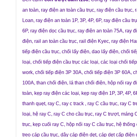
an toàn
,
ray điện an toàn cầu trục
,
ray điện cầu trục
,
r
Loan
,
ray điện an toàn 1P, 3P, 4P, 6P
,
ray điện cầu trụ
6P
,
ray điện dọc cầu trục
,
ray điện an toàn 75A
,
ray đ
điện
,
rail an toàn cầu trục
,
rail điện Kyec
,
ray điện H
tiếp điện cầu trục
,
chổi lấy điện
,
dao lấy điện
,
chổi tiế
loại
,
chổi tiếp điện cầu trục các loại
,
các loại chổi tiế
work
,
chổi tiếp điện 3P 30A
,
chổi tiếp điện 3P 60A
,
c
100A
,
than chổi điện
,
lá than chổi điện
,
hộp nối ray đ
toàn
,
kẹp ray điện các loại
,
kẹp ray điện 1P, 3P, 4P, 6
thanh quẹt
,
ray C
,
ray c track
,
ray C cầu trục
,
ray C t
loại
,
hệ ray C
,
ray C cho cầu trục
,
ray C trượt
,
máng 
trục
,
kẹp cuối ray C
,
hộp nối ray C cầu trục
,
hệ thống 
treo cáp cầu trục
,
dây cáp điện dẹt
,
cáp dẹt cấp điện 