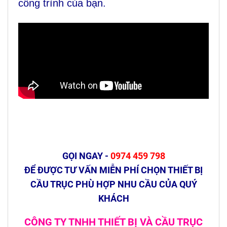
công trình của bạn.
GỌI NGAY -
0974 459 798
ĐỂ ĐƯỢC TƯ VẤN MIỄN PHÍ CHỌN THIẾT BỊ
CẦU TRỤC PHÙ HỢP NHU CẦU CỦA QUÝ
KHÁCH
CÔNG TY TNHH THIẾT BỊ VÀ CẦU TRỤC