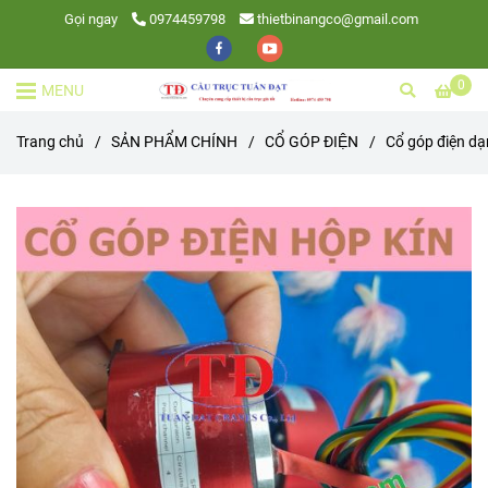
Gọi ngay
0974459798
thietbinangco@gmail.com
0
MENU
Trang chủ
/
SẢN PHẨM CHÍNH
/
CỔ GÓP ĐIỆN
/
Cổ góp điện dạ