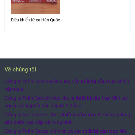
Điều khiển từ xa Hàn Quốc
Về chúng tôi
Công ty Tuấn Đạt chuyên cung cấp
thiết bị cầu trục
nhiều
năm qua.
Công ty Tuấn Đạt với mục tiêu là
thiết bị cầu trục
đến tay
người dùng phải hài lòng từ A đến Z.
Công ty Tuấn Đạt sẽ phục
thiết bị cầu trục
theo từng dòng
sản phẩm cao cấp và trung bình.
Công ty Tuấn Đạt qui định tất cả các
thiết bị cầu trục
đều