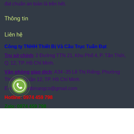
đạt chuẩn an toàn là trên hết.
Thông tin
Liên hệ
Công ty TNHH Thiết Bị Và Cầu Trục Tuấn Đạt
Trụ sở chính
: 2 Đường TTN 21, Khu Phố 4, P. Tân Thới,
Q. 12, TP. Hồ Chí Minh.
Văn phòng giao dịch
: A34 -35 Lê Thị Riêng, Phường
Thới An, Quận 12, TP. Hồ Chí Minh.
E-mail : thietbinangco
@gmail.com
Hotline: 0974 459 798
Zalo: 0974 459 798
© Bản quyền thuộc về thietbicautruchcm.com