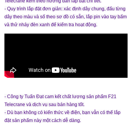
Telecrane kèm theo hướng dẫn lắp đặt chi tiết.
- Quy trình lắp đặt đơn giản: xác định dây chung, đấu từng
dây theo màu và số theo sơ đồ có sẵn, lắp pin vào tay bấm
và thử nháy đèn xanh để kiểm tra hoạt động.
- Công ty Tuấn Đạt cam kết chất lượng sản phẩm F21
Telecrane và dịch vụ sau bán hàng tốt.
- Dù bạn không có kiến thức về điện, bạn vẫn có thể lắp
đặt sản phẩm này một cách dễ dàng.