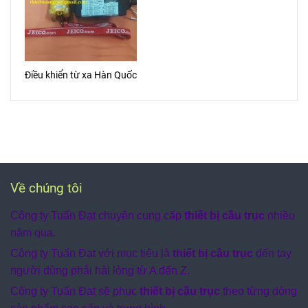
Điều khiển từ xa Hàn Quốc
Về chúng tôi
Công ty Tuấn Đạt chuyên cung cấp
thiết bị cầu trục
nhiều
năm qua.
Công ty Tuấn Đạt với mục tiêu là
thiết bị cầu trục
đến tay
người dùng phải hài lòng từ A đến Z.
Công ty Tuấn Đạt sẽ phục
thiết bị cầu trục
theo từng dòng