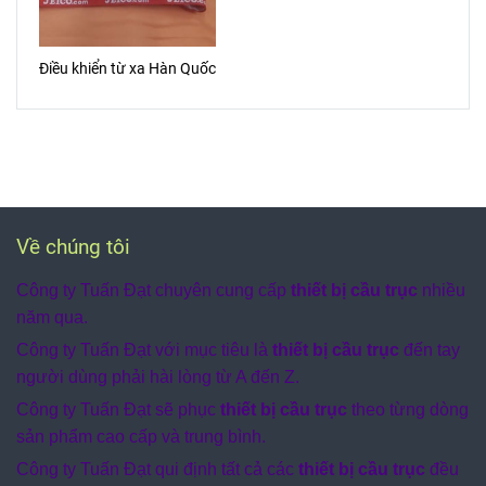
Điều khiển từ xa Hàn Quốc
Về chúng tôi
Công ty Tuấn Đạt chuyên cung cấp
thiết bị cầu trục
nhiều
năm qua.
Công ty Tuấn Đạt với mục tiêu là
thiết bị cầu trục
đến tay
người dùng phải hài lòng từ A đến Z.
Công ty Tuấn Đạt sẽ phục
thiết bị cầu trục
theo từng dòng
sản phẩm cao cấp và trung bình.
Công ty Tuấn Đạt qui định tất cả các
thiết bị cầu trục
đều