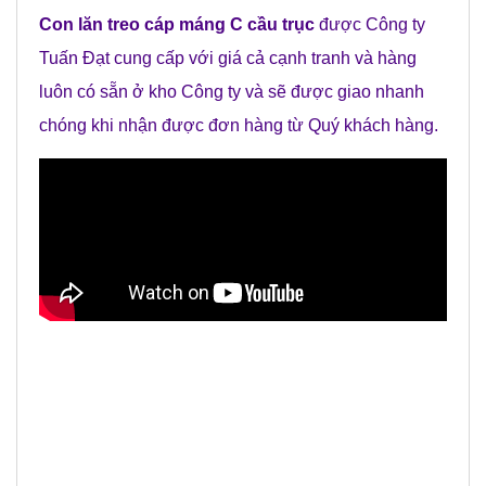
Con lăn treo cáp máng C cầu trục
được Công ty
Tuấn Đạt cung cấp với giá cả cạnh tranh và hàng
luôn có sẵn ở kho Công ty và sẽ được giao nhanh
chóng khi nhận được đơn hàng từ Quý khách hàng.