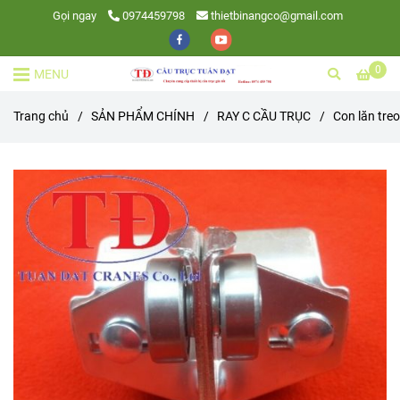
Gọi ngay
0974459798
thietbinangco@gmail.com
0
MENU
Trang chủ
/
SẢN PHẨM CHÍNH
/
RAY C CẦU TRỤC
/
Con lăn tre